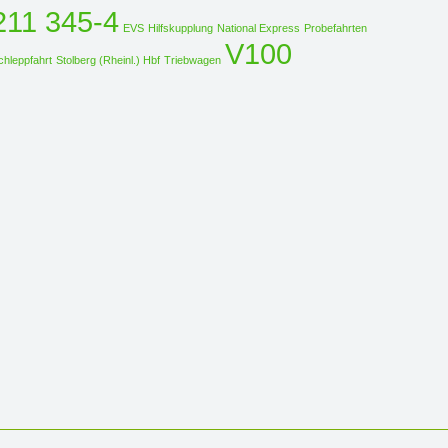
211 345-4
EVS
Hilfskupplung
National Express
Probefahrten
V100
chleppfahrt
Stolberg (Rheinl.) Hbf
Triebwagen