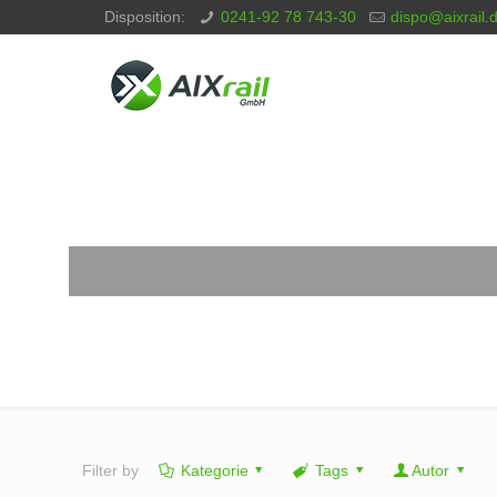
Disposition:
0241-92 78 743-30
dispo@aixrail.
Filter by
Kategorie
Tags
Autor